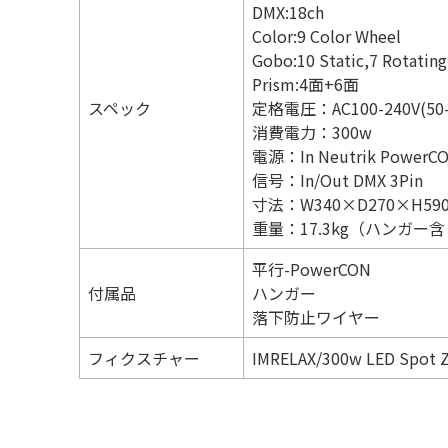
DMX:18ch
Color:9 Color Wheel
Gobo:10 Static,7 Rotating
Prism:4面+6面
スペック
定格電圧：AC100-240V(50-
消費電力：300w
電源：In Neutrik PowerC
信号：In/Out DMX 3Pin
寸法：W340×D270×H59
重量：17.3kg（ハンガー
平行-PowerCON
付属品
ハンガー
落下防止ワイヤー
フィクスチャー
IMRELAX/300w LED Spot 