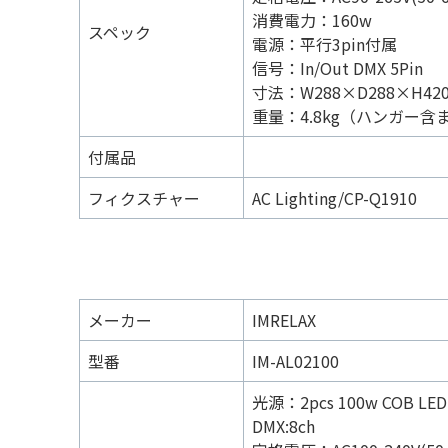
消費電力：160w
スペック
電源：平行3pin付属
信号：In/Out DMX 5Pin
寸法：W288×D288×H42
重量：4.8kg（ハンガー含
付属品
フィクスチャー
AC Lighting/CP-Q1910
メーカー
IMRELAX
型番
IM-AL02100
光源：2pcs 100w COB LED
DMX:8ch