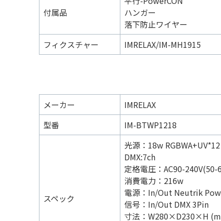
平行-PowerCON
付属品
ハンガー
落下防止ワイヤー
フィクスチャー
IMRELAX/IM-MH1915
メーカー
IMRELAX
型番
IM-BTWP1218
光源：18w RGBWA+UV*12
DMX:7ch
定格電圧：AC90-240V(50-6
消費電力：216w
電源：In/Out Neutrik Po
スペック
信号：In/Out DMX 3Pin
寸法：W280×D230×H (