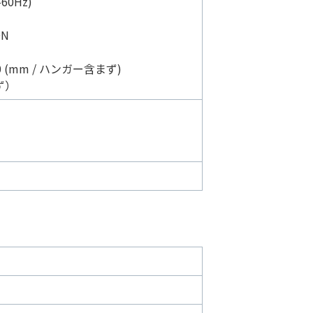
60Hz)
ON
0 (mm / ハンガー含まず)
ず）