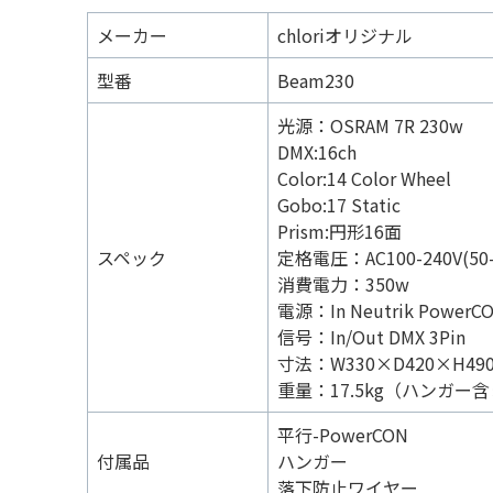
メーカー
chloriオリジナル
型番
Beam230
光源：OSRAM 7R 230w
DMX:16ch
Color:14 Color Wheel
Gobo:17 Static
Prism:円形16面
スペック
定格電圧：AC100-240V(50-
消費電力：350w
電源：In Neutrik PowerC
信号：In/Out DMX 3Pin
寸法：W330×D420×H49
重量：17.5kg（ハンガー
平行-PowerCON
付属品
ハンガー
落下防止ワイヤー