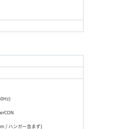
0Hz)
werCON
mm / ハンガー含まず)