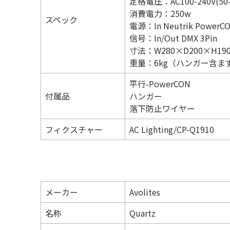
定格電圧：AC100-240V(50-
消費電力：250w
スペック
電源：In Neutrik PowerC
信号：In/Out DMX 3Pin
寸法：W280×D200×H19
重量：6kg（ハンガー含ま
平行-PowerCON
付属品
ハンガー
落下防止ワイヤー
フィクスチャー
AC Lighting/CP-Q1910
メーカー
Avolites
名称
Quartz