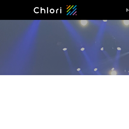
コ
ナ
ン
ビ
テ
ゲ
ン
ー
ツ
シ
へ
ョ
ス
ン
キ
に
ッ
移
プ
動