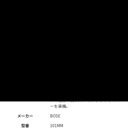
【スピーカー BOSE 101MM レンタ
ル】

世界中に小型高性能スピーカーの時代
を築いたスピーカーシステム。

歪みを抑えながらピークパワー150W
商品の特徴
の高耐入力設計を実現。

展示会や会議など、小規模の拡声に最
適な小型コンパクトスピーカー。

低域から高域までをクリアに再生する
プロ仕様の11.5cmフルレンジドライバ
ーを装備。
メーカー
BOSE
型番
101MM