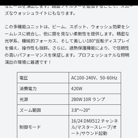
なビームを演出します。霜面フィルターを追加することで、スムー
ズなウォッシュライトにもなります。
この多機能ユニットは、ビーム、スポット、ウォッシュ効果をシ
ームレスに統合し、他に類を見ない柔軟性を提供します。精密な
光学系、機械的フォーカス、そして美しい180°反転ディスプレイ
を備え、操作性も抜群。さらに、過熱保護機能により、で信頼性
の高いパフォーマンスを保証します。プロフェッショナルな照明
演出の環境に最適です！
電圧
AC100-240V、50-60Hz
消費電力
420W
光源
280W 10R ランプ
ズーム範囲
3.8°～20°
16/24 DMX512 チャンネ
制御モード
ル/マスタースレーブ/オ
ート/サウンド起動