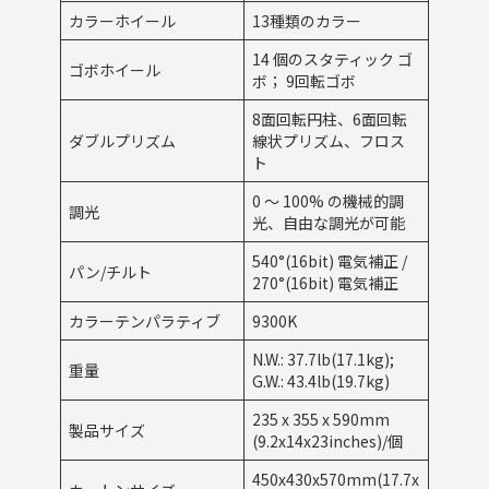
カラーホイール
13種類のカラー
14 個のスタティック ゴ
ゴボホイール
ボ； 9回転ゴボ
8面回転円柱、6面回転
ダブルプリズム
線状プリズム、フロス
ト
0 ～ 100% の機械的調
調光
光、自由な調光が可能
540°(16bit) 電気補正 /
パン/チルト
270°(16bit) 電気補正
カラーテンパラティブ
9300K
N.W.: 37.7lb(17.1kg);
重量
G.W.: 43.4lb(19.7kg)
235 x 355 x 590mm
製品サイズ
(9.2x14x23inches)/個
450x430x570mm(17.7x