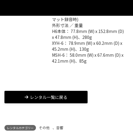
電池寿命

連続駆動時間:	20時間以上 (アルカリ
電池使用、16bit/44.1kHz WAVフォー
マット録音時)

外形寸法 ／ 重量

H6本体： 77.8mm (W) x 152.8mm (D) 
x 47.8mm (H)、280g

XYH-6： 78.9mm (W) x 60.2mm (D) x 
45.2mm (H)、130g

MSH-6： 58.0mm (W) x 67.6mm (D) x 
42.1mm (H)、85g
レンタル一覧に戻る
その他
、
音響
レンタルカテゴリー